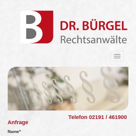
Toggle
navigat
Telefon
02191 / 461900
Anfrage
Name
*